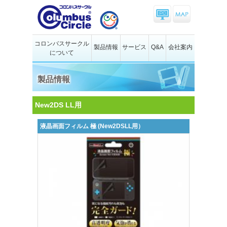
コロンバスサークル
製品情報
サービス
Q&A
会社案内
について
製品情報
New2DS LL用
液晶画面フィルム 極 (New2DSLL用）