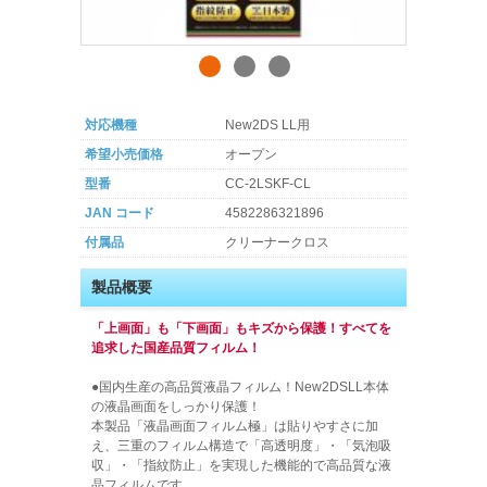
対応機種
New2DS LL用
希望小売価格
オープン
型番
CC-2LSKF-CL
JAN コード
4582286321896
付属品
クリーナークロス
製品概要
「上画面」も「下画面」もキズから保護！すべてを
追求した国産品質フィルム！
●国内生産の高品質液晶フィルム！New2DSLL本体
の液晶画面をしっかり保護！
本製品「液晶画面フィルム極」は貼りやすさに加
え、三重のフィルム構造で「高透明度」・「気泡吸
収」・「指紋防止」を実現した機能的で高品質な液
晶フィルムです。