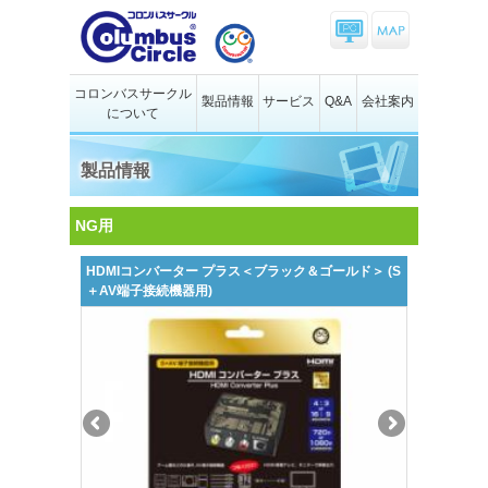
コロンバスサークル
製品情報
サービス
Q&A
会社案内
について
製品情報
NG用
HDMIコンバーター プラス＜ブラック＆ゴールド＞ (S
＋AV端子接続機器用)