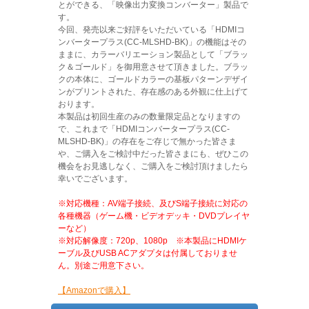
とができる、「映像出力変換コンバーター」製品で
す。
今回、発売以来ご好評をいただいている「HDMIコ
ンバータープラス(CC-MLSHD-BK)」の機能はその
ままに、カラーバリエーション製品として「ブラッ
ク＆ゴールド」を御用意させて頂きました。ブラッ
クの本体に、ゴールドカラーの基板パターンデザイ
ンがプリントされた、存在感のある外観に仕上げて
おります。
本製品は初回生産のみの数量限定品となりますの
で、これまで「HDMIコンバータープラス(CC-
MLSHD-BK)」の存在をご存じで無かった皆さま
や、ご購入をご検討中だった皆さまにも、ぜひこの
機会をお見逃しなく、ご購入をご検討頂けましたら
幸いでございます。
※対応機種：AV端子接続、及びS端子接続に対応の
各種機器（ゲーム機・ビデオデッキ・DVDプレイヤ
ーなど）
※対応解像度：720p、1080p ※本製品にHDMIケ
ーブル及びUSB ACアダプタは付属しておりませ
ん。別途ご用意下さい。
【Amazonで購入】