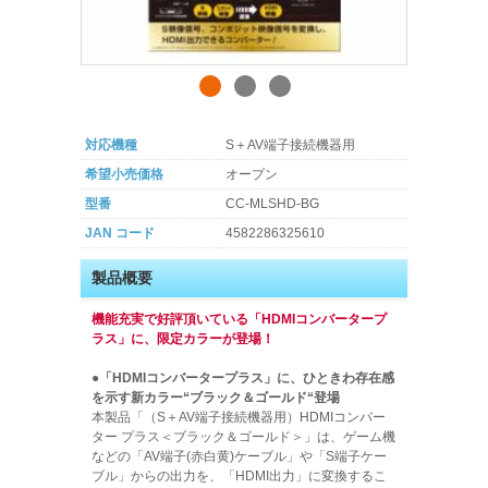
対応機種
S＋AV端子接続機器用
希望小売価格
オープン
型番
CC-MLSHD-BG
JAN コード
4582286325610
製品概要
機能充実で好評頂いている「HDMIコンバータープ
ラス」に、限定カラーが登場！
●「HDMIコンバータープラス」に、ひときわ存在感
を示す新カラー“ブラック＆ゴールド“登場
本製品「（S＋AV端子接続機器用）HDMIコンバー
ター プラス＜ブラック＆ゴールド＞」は、ゲーム機
などの「AV端子(赤白黄)ケーブル」や「S端子ケー
ブル」からの出力を、「HDMI出力」に変換するこ