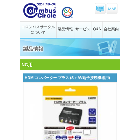
コロンバスサークル
製品情報
サービス
Q&A
会社案内
について
製品情報
NG用
HDMIコンバーター プラス (S＋AV端子接続機器用)