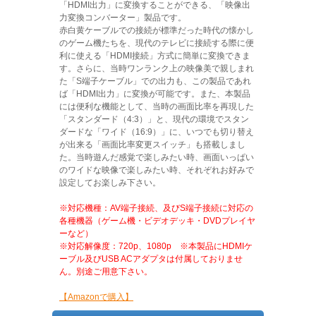
「HDMI出力」に変換することができる、「映像出
力変換コンバーター」製品です。
赤白黄ケーブルでの接続が標準だった時代の懐かし
のゲーム機たちを、現代のテレビに接続する際に便
利に使える「HDMI接続」方式に簡単に変換できま
す。さらに、当時ワンランク上の映像美で親しまれ
た「S端子ケーブル」での出力も、この製品であれ
ば「HDMI出力」に変換が可能です。また、本製品
には便利な機能として、当時の画面比率を再現した
「スタンダード（4:3）」と、現代の環境でスタン
ダードな「ワイド（16:9）」に、いつでも切り替え
が出来る「画面比率変更スイッチ」も搭載しまし
た。当時遊んだ感覚で楽しみたい時、画面いっぱい
のワイドな映像で楽しみたい時、それぞれお好みで
設定してお楽しみ下さい。
※対応機種：AV端子接続、及びS端子接続に対応の
各種機器（ゲーム機・ビデオデッキ・DVDプレイヤ
ーなど）
※対応解像度：720p、1080p ※本製品にHDMIケ
ーブル及びUSB ACアダプタは付属しておりませ
ん。別途ご用意下さい。
【Amazonで購入】