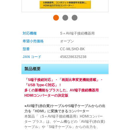
対応機種
S＋AV端子接続機器用
希望小売価格
オープン
型番
CC-MLSHD-BK
JAN コード
4582286325238
製品概要
「S端子接続対応」・「画面比率変更機能搭載」・
「USB Type-C対応」！
多くの新機能をプラスした、AV端子接続機器用
HDMIコンバーターの決定版
●AV端子(赤白黄)ケーブルやS端子ケーブルからの出
力を「HDMI」に変換できるコンバーター
本製品「（S＋AV端子接続機器用）HDMIコンバー
ター プラス」は、ゲーム機などの「AV端子(赤白黄)
ケーブル」や「S端子ケーブル」からの出力を、