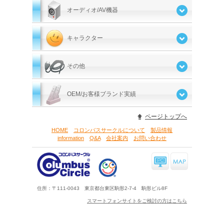
オーディオ/AV機器
キャラクター
その他
OEM/お客様ブランド実績
ページトップへ
HOME
コロンバスサークルについて
製品情報
information
Q&A
会社案内
お問い合わせ
住所：〒111-0043 東京都台東区駒形2-7-4 駒形ビル8F
スマートフォンサイトをご検討の方はこちら