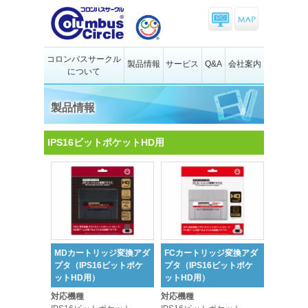
コロンバスサークル
製品情報
サービス
Q&A
会社案内
について
製品情報
IPS16ビットポケットHD用
MDカートリッジ変換アダ
FCカートリッジ変換アダ
プタ（IPS16ビットポケ
プタ（IPS16ビットポケ
ットHD用）
ットHD用）
対応機種
対応機種