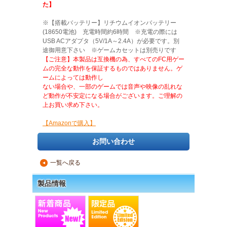
た】
※【搭載バッテリー】リチウムイオンバッテリー
(18650電池) 充電時間約6時間 ※充電の際には
USB ACアダプタ（5V/1A～2.4A）が必要です。別
途御用意下さい ※ゲームカセットは別売りです
【ご注意】本製品は互換機の為、すべてのFC用ゲー
ムの完全な動作を保証するものではありません。ゲ
ームによっては動作し
ない場合や、一部のゲームでは音声や映像の乱れな
ど動作が不安定になる場合がございます。ご理解の
上お買い求め下さい。
【Amazonで購入】
お問い合わせ
一覧へ戻る
▲
製品情報