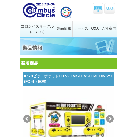
コロンバスサークル
製品情報
サービス
Q&A
会社案内
について
製品情報
新着商品
IPS 8ビットポケットHD V2 TAKAHASHI MEIJIN Ver.
(FC用互換機)