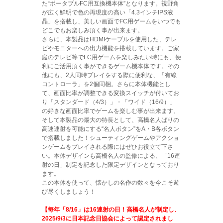
た“ポータブルFC用互換機本体”となります。視野角
が広く鮮明で色の再現度の高い「4.3インチIPS液
晶」を搭載し、美しい画面でFC用ゲームをいつでも
どこでもお楽しみ頂く事が出来ます。
さらに、本製品はHDMIケーブルを使用した、テレ
ビやモニターへの出力機能を搭載しています。ご家
庭のテレビ等でFC用ゲームを楽しみたい時にも、便
利にご活用頂く事ができるゲーム機本体です。その
他にも、2人同時プレイをする際に便利な、「有線
コントローラ」を2個同梱。さらに本体機能とし
て、画面比率が調整できる変換スイッチが付いてお
り「スタンダード（4/3）」・「ワイド（16/9）」
の好きな画面比率でゲームを楽しむ事が出来ます。
そして本製品の最大の特長として、高橋名人ばりの
高速連射を可能にする“名人ボタン”をA・B各ボタン
で搭載しました！シューティングゲームやアクショ
ンゲームをプレイされる際にはぜひお役立て下さ
い。本体デザインも高橋名人の監修による、「16連
射の日」制定を記念した限定デザインとなっており
ます。
この本体を使って、懐かしの名作の数々を今こそ遊
び尽くしましょう！
【毎年「8/16」は16連射の日！高橋名人が制定し、
2025/9/3に日本記念日協会によって認定されまし