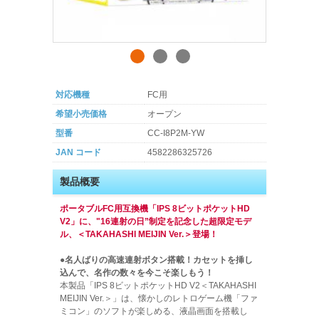
対応機種
FC用
希望小売価格
オープン
型番
CC-I8P2M-YW
JAN コード
4582286325726
製品概要
ポータブルFC用互換機「IPS 8ビットポケットHD
V2」に、"16連射の日”制定を記念した超限定モデ
ル、＜TAKAHASHI MEIJIN Ver.＞登場！
●名人ばりの高速連射ボタン搭載！カセットを挿し
込んで、名作の数々を今こそ楽しもう！
本製品「IPS 8ビットポケットHD V2＜TAKAHASHI
MEIJIN Ver.＞」は、懐かしのレトロゲーム機「ファ
ミコン」のソフトが楽しめる、液晶画面を搭載し