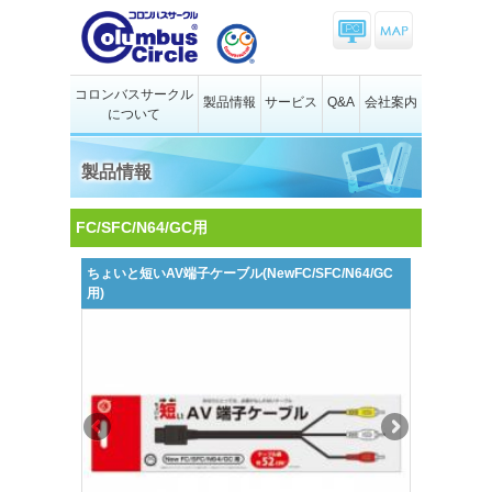
コロンバスサークル
製品情報
サービス
Q&A
会社案内
について
製品情報
FC/SFC/N64/GC用
ちょいと短いAV端子ケーブル(NewFC/SFC/N64/GC
用)