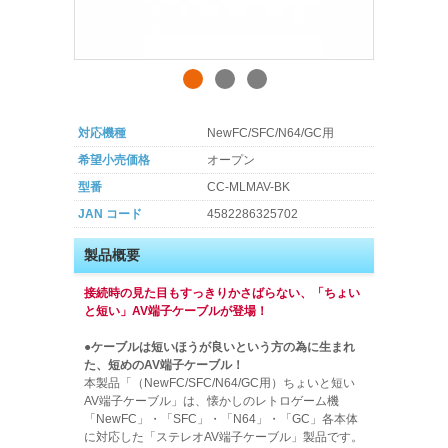
対応機種
NewFC/SFC/N64/GC用
希望小売価格
オープン
型番
CC-MLMAV-BK
JAN コード
4582286325702
製品概要
接続時の見た目もすっきりかさばらない、「ちょい
と短い」AV端子ケーブルが登場！
●ケーブルは短いほうが良いという方の為に生まれ
た、短めのAV端子ケーブル！
本製品「（NewFC/SFC/N64/GC用）ちょいと短い
AV端子ケーブル」は、懐かしのレトロゲーム機
「NewFC」・「SFC」・「N64」・「GC」各本体
に対応した「ステレオAV端子ケーブル」製品です。