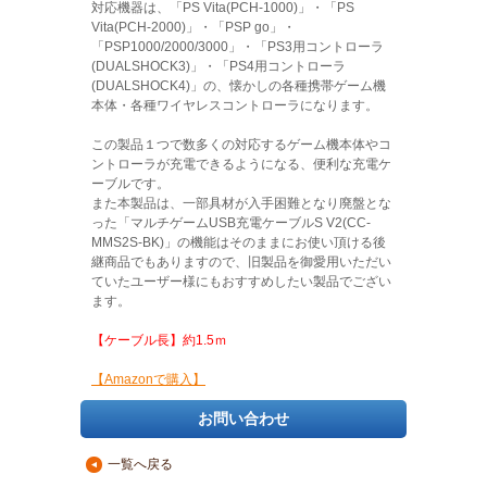
対応機器は、「PS Vita(PCH-1000)」・「PS
Vita(PCH-2000)」・「PSP go」・
「PSP1000/2000/3000」・「PS3用コントローラ
(DUALSHOCK3)」・「PS4用コントローラ
(DUALSHOCK4)」の、懐かしの各種携帯ゲーム機
本体・各種ワイヤレスコントローラになります。
この製品１つで数多くの対応するゲーム機本体やコ
ントローラが充電できるようになる、便利な充電ケ
ーブルです。
また本製品は、一部具材が入手困難となり廃盤とな
った「マルチゲームUSB充電ケーブルS V2(CC-
MMS2S-BK)」の機能はそのままにお使い頂ける後
継商品でもありますので、旧製品を御愛用いただい
ていたユーザー様にもおすすめしたい製品でござい
ます。
【ケーブル長】約1.5ｍ
【Amazonで購入】
お問い合わせ
一覧へ戻る
▲