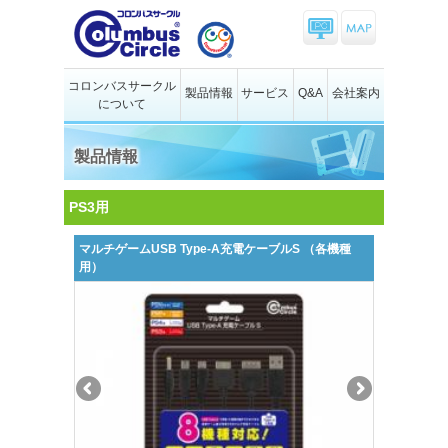
コロンバスサークル
製品情報
サービス
Q&A
会社案内
について
製品情報
PS3用
マルチゲームUSB Type-A充電ケーブルS （各機種
用）