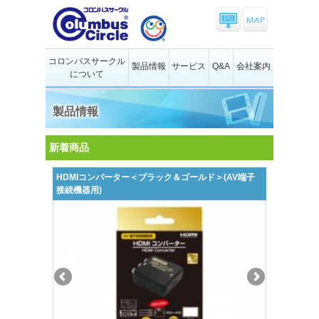
コロンバスサークル
製品情報
サービス
Q&A
会社案内
について
製品情報
新着商品
HDMIコンバーター＜ブラック＆ゴールド＞(AV端子
接続機器用)