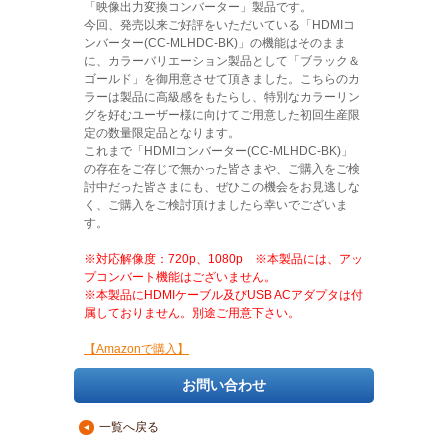
「映像出力変換コンバーター」製品です。
今回、発売以来ご好評をいただいている「HDMIコ
ンバーター(CC-MLHDC-BK)」の機能はそのまま
に、カラーバリエーション製品として「ブラック＆
ゴールド」を御用意させて頂きました。こちらのカ
ラーは製品に高級感をもたらし、特別なカラーリン
グを好むユーザー様に向けてご用意した初回生産限
定の数量限定品となります。
これまで「HDMIコンバーター(CC-MLHDC-BK)」
の存在をご存じで無かった皆さまや、ご購入をご検
討中だった皆さまにも、ぜひこの機会をお見逃しな
く、ご購入をご検討頂けましたら幸いでございま
す。
※対応解像度：720p、1080p ※本製品には、アッ
プコンバート機能はございません。
※本製品にHDMIケーブル及びUSB ACアダプタは付
属しておりません。別途ご用意下さい。
【Amazonで購入】
お問い合わせ
一覧へ戻る
▲