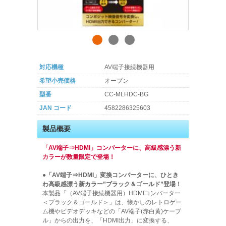
対応機種
AV端子接続機器用
希望小売価格
オープン
型番
CC-MLHDC-BG
JAN コード
4582286325603
製品概要
「AV端子⇒HDMI」コンバーターに、高級感漂う新
カラーが数量限定で登場！
●「AV端子⇒HDMI」変換コンバーターに、ひとき
わ高級感漂う新カラー”ブラック＆ゴールド”登場！
本製品「（AV端子接続機器用）HDMIコンバーター
＜ブラック＆ゴールド＞」は、懐かしのレトロゲー
ム機やビデオデッキなどの「AV端子(赤白黄)ケーブ
ル」からの出力を、「HDMI出力」に変換する、