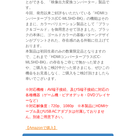
とができる、「映像出力変換コンバーター」製品で
す。
今回、発売以来ご好評をいただいている「HDMIコ
ンバータープラス(CC-MLSHD-BK)」の機能はその
ままに、カラーバリエーション製品として「ブラッ
ク＆ゴールド」を御用意させて頂きました。ブラッ
クの本体に、ゴールドカラーの基板パターンデザイ
ンがプリントされた、存在感のある外観に仕上げて
おります。
本製品は初回生産のみの数量限定品となりますの
で、これまで「HDMIコンバータープラス(CC-
MLSHD-BK)」の存在をご存じで無かった皆さま
や、ご購入をご検討中だった皆さまにも、ぜひこの
機会をお見逃しなく、ご購入をご検討頂けましたら
幸いでございます。
※対応機種：AV端子接続、及びS端子接続に対応の
各種機器（ゲーム機・ビデオデッキ・DVDプレイヤ
ーなど）
※対応解像度：720p、1080p ※本製品にHDMIケ
ーブル及びUSB ACアダプタは付属しておりませ
ん。別途ご用意下さい。
【Amazonで購入】