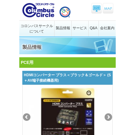
コロンバスサークル
製品情報
サービス
Q&A
会社案内
について
製品情報
PCE用
HDMIコンバーター プラス＜ブラック＆ゴールド＞ (S
＋AV端子接続機器用)