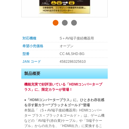
対応機種
S＋AV端子接続機器用
希望小売価格
オープン
型番
CC-MLSHD-BG
JAN コード
4582286325610
製品概要
機能充実で好評頂いている「HDMIコンバータープ
ラス」に、限定カラーが登場！
●「HDMIコンバータープラス」に、ひときわ存在感
を示す新カラー“ブラック＆ゴールド“登場
本製品「（S＋AV端子接続機器用）HDMIコンバー
ター プラス＜ブラック＆ゴールド＞」は、ゲーム機
などの「AV端子(赤白黄)ケーブル」や「S端子ケー
ブル」からの出力を、「HDMI出力」に変換するこ