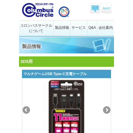
コロンバスサークル
製品情報
サービス
Q&A
会社案内
について
製品情報
3DS用
マルチゲームUSB Type-C充電ケーブル