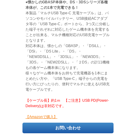
●懐かしのGBASP本体や、DS・3DSシリーズ各種
本体が、この1本で充電できる！
本製品「マルチUSB Type-C 充電ケーブル」は、パ
ソコンやモバイルバッテリー、USB接続ACアダプ
タ等の「USB Type-C」ポートから、3つ又に分岐し
た端子それぞれに対応したゲーム機本体を充電する
ことが出来る、マルチ機種対応のUSB充電ケーブル
となります。
対応本体は、懐かしの「GBASP」・「DSiLL」・
「DSi」・「DS Lite」・「DS」・
「NEW3DSLL」・「3DSLL」・「NEW3DS」・
「3DS」・「NEW2DSLL」・「２DS」の計11機種
もの各ゲーム機本体になります。
様々なゲーム機本体をお持ちで充電機器を1本にま
とめたい方や、「USB Type-C」端子からの充電を
行い方にぴったりの、便利でマルチに使えるUSB充
電ケーブルです。
【ケーブル長】約1ｍ 【ご注意】USB PD(Power-
Delivery)は非対応です。
【Amazonで購入】
お問い合わせ