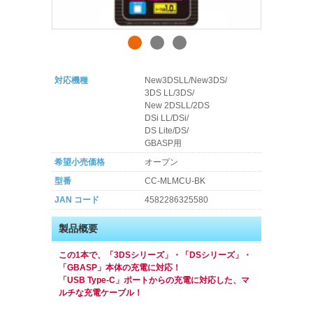
対応機種
New3DSLL/New3DS/
3DS LL/3DS/
New 2DSLL/2DS
DSi LL/DSi/
DS Lite/DS/
GBASP用
希望小売価格
オープン
型番
CC-MLMCU-BK
JAN コード
4582286325580
製品概要
この1本で、「3DSシリーズ」・「DSシリーズ」・
「GBASP」本体の充電に対応！
「USB Type-C」ポートからの充電に対応した、マ
ルチな充電ケーブル！