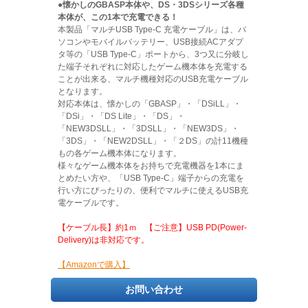
●懐かしのGBASP本体や、DS・3DSシリーズ各種
本体が、この1本で充電できる！
本製品「マルチUSB Type-C 充電ケーブル」は、パ
ソコンやモバイルバッテリー、USB接続ACアダプ
タ等の「USB Type-C」ポートから、3つ又に分岐し
た端子それぞれに対応したゲーム機本体を充電する
ことが出来る、マルチ機種対応のUSB充電ケーブル
となります。
対応本体は、懐かしの「GBASP」・「DSiLL」・
「DSi」・「DS Lite」・「DS」・
「NEW3DSLL」・「3DSLL」・「NEW3DS」・
「3DS」・「NEW2DSLL」・「２DS」の計11機種
もの各ゲーム機本体になります。
様々なゲーム機本体をお持ちで充電機器を1本にま
とめたい方や、「USB Type-C」端子からの充電を
行い方にぴったりの、便利でマルチに使えるUSB充
電ケーブルです。
【ケーブル長】約1ｍ 【ご注意】USB PD(Power-
Delivery)は非対応です。
【Amazonで購入】
お問い合わせ