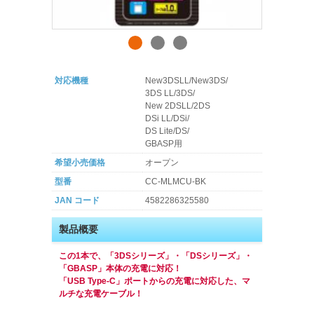
対応機種
New3DSLL/New3DS/
3DS LL/3DS/
New 2DSLL/2DS
DSi LL/DSi/
DS Lite/DS/
GBASP用
希望小売価格
オープン
型番
CC-MLMCU-BK
JAN コード
4582286325580
製品概要
この1本で、「3DSシリーズ」・「DSシリーズ」・
「GBASP」本体の充電に対応！
「USB Type-C」ポートからの充電に対応した、マ
ルチな充電ケーブル！