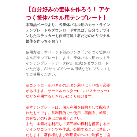
【自分好みの筐体を作ろう！ アケ
つく筐体パネル用テンプレート】
本商品ページより、各筐体パネル用のカットライン
テンプレートをダウンロードすれば、自分でデザイ
ンしたステッカーも作成可能！君だけのオリジナル
筐体を作っちゃおう！
使用方法：本ページ下部のリンク「アケつく筐体パ
ネル用テンプレート」より、筐体パネル用カットラ
インテンプレートデータ(PDF形式)をダウンロード
いただき、A4サイズでシール用紙などにプリントし
てご使用ください。
※コントロールパネルのボタン周りはくり抜く必要
があります。サークルカッター(コンパスカッター)
などを利用するときれいにくり抜けます。
※本テンプレートは、個人利用を目的として配布さ
れたものです。営利目的での使用、再配布、転載、
共有などの行為はご遠慮ください。
また、本素材を利用して第三者の権利を侵害するデ
ザインやコンテンツを作成、公開することは禁止い
たします。著作権および利用規約へのご理解とご協