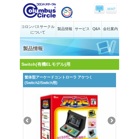
コロンバスサークル
製品情報
サービス
Q&A
会社案内
について
製品情報
Switch(有機ELモデル)用
筐体型アーケードコントローラ アケつく
(Switch2/Switch用)