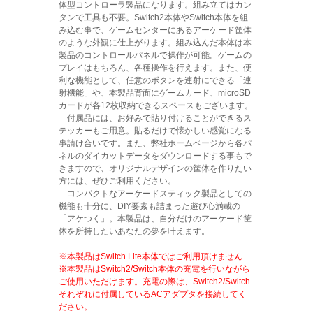
体型コントローラ製品になります。組み立てはカン
タンで工具も不要。Switch2本体やSwitch本体を組
み込む事で、ゲームセンターにあるアーケード筐体
のような外観に仕上がります。組み込んだ本体は本
製品のコントロールパネルで操作が可能。ゲームの
プレイはもちろん、各種操作を行えます。また、便
利な機能として、任意のボタンを連射にできる「連
射機能」や、本製品背面にゲームカード、microSD
カードが各12枚収納できるスペースもございます。
付属品には、お好みで貼り付けることができるス
テッカーもご用意。貼るだけで懐かしい感覚になる
事請け合いです。また、弊社ホームページから各パ
ネルのダイカットデータをダウンロードする事もで
きますので、オリジナルデザインの筐体を作りたい
方には、ぜひご利用ください。
コンパクトなアーケードスティック製品としての
機能も十分に、DIY要素も詰まった遊び心満載の
「アケつく」。本製品は、自分だけのアーケード筐
体を所持したいあなたの夢を叶えます。
※本製品はSwitch Lite本体ではご利用頂けません
※本製品はSwitch2/Switch本体の充電を行いながら
ご使用いただけます。充電の際は、Switch2/Switch
それぞれに付属しているACアダプタを接続してく
ださい。