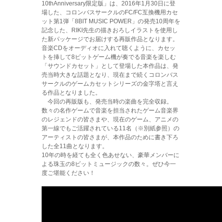
10thAnniversary限定版」は、2016年1月30日に登
場した、コロンバスサークルのFC/FC互換機用カセ
ット第1弾「8BIT MUSIC POWER」の発売10周年を
記念した、RIKI先生の描きおろしイラストを使用し
た新パッケージでお届けする再販作品となります。
音楽CDをオーディオに入れて聴くように、カセッ
トを挿して8ビットゲーム機が奏でる音楽を楽しむ
「サウンドカセット」として登場した本作品は、発
売当時大きな話題となり、現在まで続くコロンバス
サークルのゲームカセットシリーズの金字塔と言え
る作品となりました。
今回の再販版も、発売当時の楽曲を完全収録。
数々の名作ゲームで音楽を担当されたゲーム音楽界
のレジェンドの皆さまや、現在のゲーム、アニメの
第一線でもご活躍されている11名（※別紙参照）の
アーティストの皆さまが、本作品のために書き下ろ
した全11曲となります。
10年の時を経ても全く色あせない、豪華メンバーに
よる珠玉の8ビットミュージックの数々。ぜひ今一
度ご堪能ください！