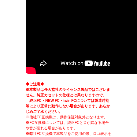
◆ご注意◆
※本製品は任天堂社のライセンス製品ではございま
せん。純正カセットの仕様とは異なりますので、
純正FC・NEW FC・twin FCについては製造時期
等により正常に動作しない場合があります。あらか
じめご了承ください。
※他社FC互換機は、動作保証対象外となります。
※FC互換機については、純正FCと音が異なる場合
や音が乱れる場合があります。
※弊社FC互換機で本製品をご使用の際、ロゴ表示を