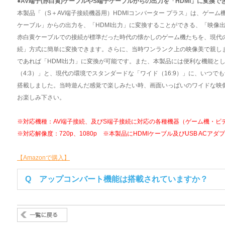
●AV端子(赤白黄)ケーブルやS端子ケーブルからの出力を「HDMI」に変換
本製品「（S＋AV端子接続機器用）HDMIコンバーター プラス」は、ゲーム機
ケーブル」からの出力を、「HDMI出力」に変換することができる、「映像
赤白黄ケーブルでの接続が標準だった時代の懐かしのゲーム機たちを、現代の
続」方式に簡単に変換できます。さらに、当時ワンランク上の映像美で親し
であれば「HDMI出力」に変換が可能です。また、本製品には便利な機能と
（4:3）」と、現代の環境でスタンダードな「ワイド（16:9）」に、いつ
搭載しました。当時遊んだ感覚で楽しみたい時、画面いっぱいのワイドな映
お楽しみ下さい。
※対応機種：AV端子接続、及びS端子接続に対応の各種機器（ゲーム機・ビ
※対応解像度：720p、1080p ※本製品にHDMIケーブル及びUSB AC
【Amazonで購入】
Q アップコンバート機能は搭載されていますか？