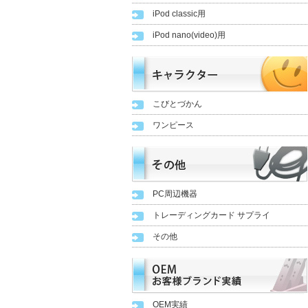
iPod classic用
iPod nano(video)用
こびとづかん
ワンピース
PC周辺機器
トレーディングカード サプライ
その他
OEM実績