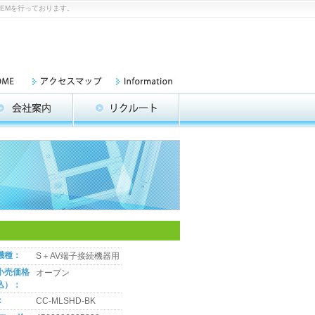
OEMを行っております。
機種：
S＋AV端子接続機器用
小売価格
オープン
込）：
：
CC-MLSHD-BK