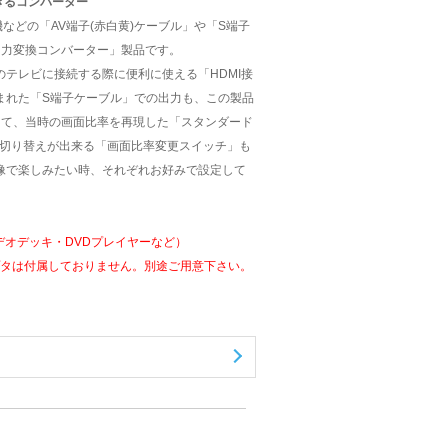
できるコンバーター
などの「AV端子(赤白黄)ケーブル」や「S端子
出力変換コンバーター」製品です。
テレビに接続する際に便利に使える「HDMI接
まれた「S端子ケーブル」での出力も、この製品
して、当時の画面比率を再現した「スタンダード
でも切り替えが出来る「画面比率変更スイッチ」も
像で楽しみたい時、それぞれお好みで設定して
デオデッキ・DVDプレイヤーなど）
アダプタは付属しておりません。別途ご用意下さい。