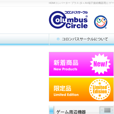
HDMIコンバーター プラス (S＋AV端子接続機器用)