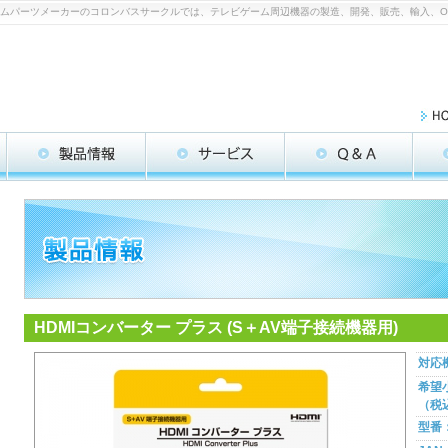
 | ゲームパーツメーカーのコロンバスサークルでは、テレビゲーム周辺機器の製造、開発、販売、輸入、
HDMIコンバーター プラス (S＋AV端子接続機器用)
対応
希望
（税
型番