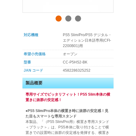
対応機種
PS5 Slim/Pro/PS5 デジタル・
エディション日本語専用(CFI-
2200B01)用
希望小売価格
オープン
型番
CC-P5HS2-BK
JAN コード
4582286325252
製品概要
専用サイズでピッタリフィット！PS5 Slim本体の横
置きに抜群の安定感！
●PS5 Slim/Pro本体の横置き時に抜群の安定感！見
た目もスマートな専用スタンド
本製品、「（PS5 Slim/Pro用）横置き専用スタンド
＜ブラック＞」は、PS5本体に取り付けることで横
置きでの設置時に抜群の安定感を発揮する、横置き