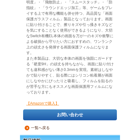
明度」・「飛散防止」・「スムースタッチ」・「防
指紋」・「ラウンドエッジ加工」等、ゲームをプレ
イする上で有用な機能も併せ持つ、高品質な「画面
保護ガラスフィルム」製品となっております。画面
に貼り付けることで、擦りキズや引っ搔きキズなど
を気にすることなく使用ができるようになり、大切
なSwitch有機EL本体の画面を万が一のキズや衝撃に
よる破損から守りたい方におすすめの、ワンランク
上の頑丈さを発揮する画面保護フィルムになりま
す。
また本製品は、大切な本体の画面を強固にガードす
る「硬度9H」の頑丈を持ちながら、画面に貼り付け
ても違和感がない薄さ0.3mmを実現。素材はしなや
かで貼りやすく、貼る際にはシリコン粘着層が画面
にしなやかにぴったりと吸着し、フィルムを貼るの
が苦手な方にもオススメな画面保護用フィルムにな
っております。
【Amazonで購入】
お問い合わせ
一覧へ戻る
▲