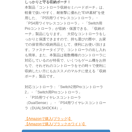
しっかりと守る収納ポーチ！
本製品「コントローラ収納セミハードポーチ」は、
軽量で扱いやすく、耐衝撃に優れた“EVA素材”を使
用した、「PS5用ワイヤレスコントローラ」・
「PS4用ワイヤレスコントローラ」・「Switch用
Proコントローラ」が収納・保護できる、「収納ポ
ーチ」製品になります。 大切なコントローラをし
っかりと保護できますので、持ち運びの際や、お家
での保管用の収納用品として、便利にお使い頂けま
す。ファスナータイプで、コントローラの出し入れ
も簡単。また、本製品は複数機種のコントローラに
対応しているのが特長で、いくつもゲーム機をお持
ちで、それぞれのコントローラをその時々で便利に
収納したい方にもおススメのマルチに使える「収納
ポーチ」製品です。
対応コントローラ：「Switch2用Proコントローラ
2」・「Switch用Proコントローラ」
・「PS5用ワイヤレスコントローラ
（DualSense）」・「PS4用ワイヤレスコントロー
ラ（DUALSHOCK4）」
【Amazonで購入(ブラック)】
【Amazonで購入(ブラックホワイト)】