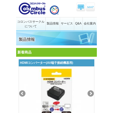
コロンバスサークル
製品情報
サービス
Q&A
会社案内
について
製品情報
新着商品
HDMIコンバーター(AV端子接続機器用)