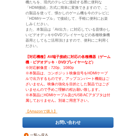
機たちを、現代のテレビに接続する際に便利な
「HDMI接続」方式に簡単に変換できますので、こ
の製品を使って、懐かしのゲーム機を今のテレビに
「HDMIケーブル」で接続して、手軽に便利にお楽
しみください。
また、本製品は「AV出力」に対応している昔懐かし
いビデオデッキやDVDプレイヤーなどの各種映像機
器用としてもご活用頂けますので、便利にご利用く
ださい。
【対応機種】AV端子接続に対応の各種機器（ゲーム
機・ビデオデッキ・DVDプレイヤーなど）
※対応解像度：720p、1080p
※本製品は、コンポジット映像信号をHDMIケーブ
ルで出力するものです。アップコンバート機能はご
ざいません。映像の強化を目的とした製品ではござ
いませんので予めご理解の程お願い致します。
※本製品にHDMIケーブル及びUSB ACアダプタは付
属しておりません。別途ご用意下さい。
【Amazonで購入】
お問い合わせ
一覧へ戻る
▲