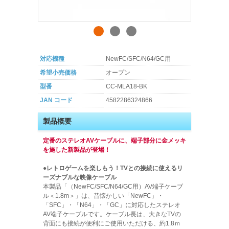
対応機種
NewFC/SFC/N64/GC用
希望小売価格
オープン
型番
CC-MLA18-BK
JAN コード
4582286324866
製品概要
定番のステレオAVケーブルに、端子部分に金メッキ
を施した新製品が登場！
●レトロゲームを楽しもう！TVとの接続に使えるリ
ーズナブルな映像ケーブル
本製品「（NewFC/SFC/N64/GC用）AV端子ケーブ
ル＜1.8m＞」は、昔懐かしい「NewFC」・
「SFC」・「N64」・「GC」に対応したステレオ
AV端子ケーブルです。ケーブル長は、大きなTVの
背面にも接続が便利にご使用いただける、約1.8ｍ