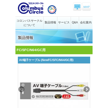
コロンバスサークル
製品情報
サービス
Q&A
会社案内
について
製品情報
FC/SFC/N64/GC用
AV端子ケーブル (NewFC/SFC/N64/GC用)