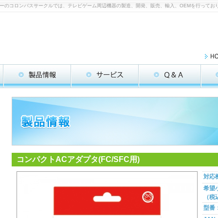
ツメーカーのコロンバスサークルでは、テレビゲーム周辺機器の製造、開発、販売、輸入、OEMを行ってお
コンパクトACアダプタ(FC/SFC用)
対応
希望
（税
型番