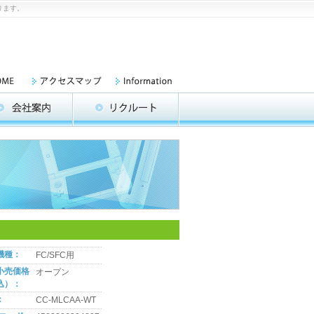
ります。
機種：
FC/SFC用
小売価格
オープン
込）：
：
CC-MLCAA-WT