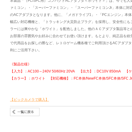
本製品「（FC/SFC用）コンパクトACアダプタ＜ホワイト＞」は、今でも
ァミコン」・「スーパーファミコン」・「スーパーファミコンJr」本体に対
のACアダプタとなります。他に、「メガドライブ1」・「PCエンジン」本
幅広い対応機種と、「トラッキング火災防止プラグ」を採用し、安全性にも
ラーには爽やかな「ホワイト」を配色しました。他のＡＣアダプタ製品等と
お部屋の雰囲気やお好みに合わせてお使い頂けます。もとより、純正品を紛
で代用品をお探しの際など、レトロゲーム機各種でご利用頂けるACアダプ
利にご活用下さい。
《製品仕様》
【入力】：AC100～240V 50/60Hz 20VA 【出力】：DC10V 850mA
【カラー】：ホワイト 【対応機種】：FC本体/NewFC本体/SFC本体/SFC Jr
【ビックカメラで購入】