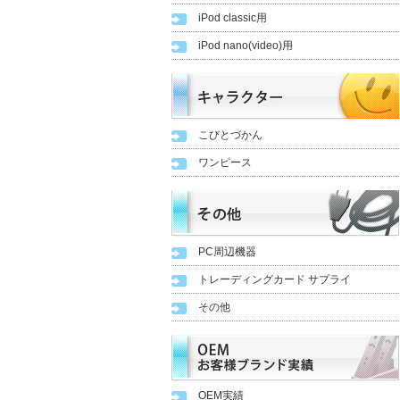
iPod classic用
iPod nano(video)用
こびとづかん
ワンピース
PC周辺機器
トレーディングカード サプライ
その他
OEM実績