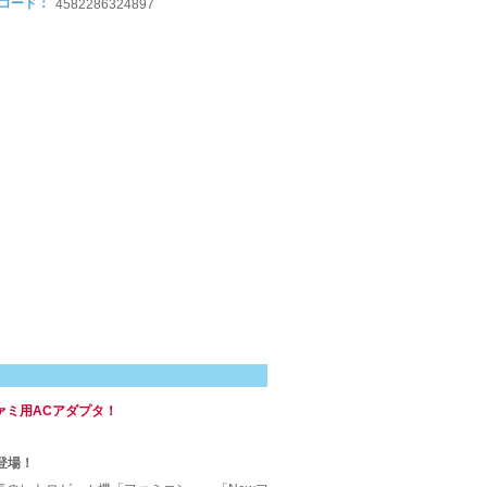
 コード：
4582286324897
。
ァミ用ACアダプタ！
登場！