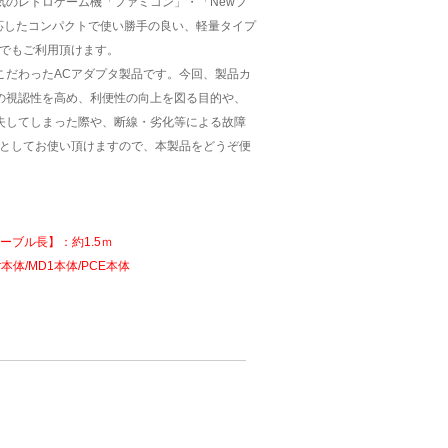
人気のレトロゲーム機「ファミコン」・「Newフ
応したコンパクトで使い勝手の良い、軽量タイプ
体でもご利用頂けます。
こだわったACアダプタ製品です。今回、製品カ
の視認性を高め、利便性の向上を図る目的や、
失してしまった際や、断線・劣化等による故障
タとしてお使い頂けますので、本製品をどうぞ便
 【ケーブル長】：約1.5ｍ
本体/MD1本体/PCE本体