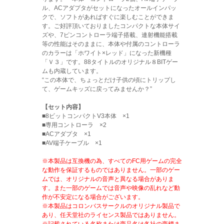
ル、ACアダプタがセットになったオールインパッ
クで、ソフトがあればすぐに楽しむことができま
す。ご好評頂いておりましたコンパクトな本体サイ
ズや、7ピンコントローラ端子搭載、連射機能搭載
等の性能はそのままに、本体や付属のコントローラ
のカラーは「ホワイト×レッド」になった新機種
「Ｖ３」です。88タイトルのオリジナル８BITゲー
ムも内蔵しています。
“この本体で、ちょっとだけ子供の頃にトリップし
て、ゲームキッズに戻ってみませんか？”
【セット内容】
■8ビットコンパクトV3本体 ×1
■専用コントローラ ×2
■ACアダプタ ×1
■AV端子ケーブル ×1
※本製品は互換機の為、すべてのFC用ゲームの完全
な動作を保証するものではありません。一部のゲー
ムでは、オリジナルの音声と異なる場合がありま
す。また一部のゲームでは音声や映像の乱れなど動
作が不安定になる場合がございます。
※本製品はコロンバスサークルのオリジナル製品で
あり、任天堂社のライセンス製品ではありません。