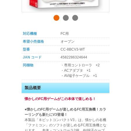
対応機種
FC用
希望小売価格
オープン
型番
CC-8BCV3-WT
JAN コード
4582286324644
同梱物
・専用コントローラ ×2
・ACアダプタ ×1
・AV端子ケーブル ×1
製品概要
懐かしのFC用ゲームがこの本体で楽しめる！
●懐かしのFC用ゲームが楽しめるFC用互換機！カラ
ーリングも新たにV3登場！
本製品「８ビットコンパクトV3」は、懐かしの名機
「ファミコン」のソフトが楽しめるFC用互換機とな
ります。 本体・コントローラ2個、AV端子ケーブ