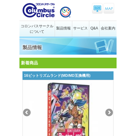
コロンバスサークル
製品情報
サービス
Q&A
会社案内
について
製品情報
新着商品
16ビットリズムランド(MD/MD互換機用)