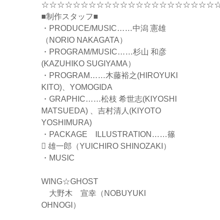
☆☆☆☆☆☆☆☆☆☆☆☆☆☆☆☆☆☆☆☆☆☆
■制作スタッフ■
・PRODUCE/MUSIC……中潟 憲雄
（NORIO NAKAGATA）
・PROGRAM/MUSIC……杉山 和彦
(KAZUHIKO SUGIYAMA）
・PROGRAM……木藤裕之(HIROYUKI
KITO)、YOMOGIDA
・GRAPHIC……松枝 希世志(KIYOSHI
MATSUEDA) 、吉村清人(KIYOTO
YOSHIMURA)
・PACKAGE ILLUSTRATION……篠
 雄一郎（YUICHIRO SHINOZAKI）
・MUSIC
WING☆GHOST
大野木 宣幸（NOBUYUKI
OHNOGI）