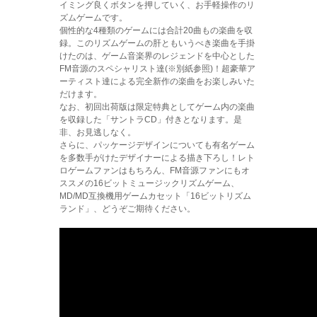
イミング良くボタンを押していく、お手軽操作のリ
ズムゲームです。
個性的な4種類のゲームには合計20曲もの楽曲を収
録。このリズムゲームの肝ともいうべき楽曲を手掛
けたのは、ゲーム音楽界のレジェンドを中心とした
FM音源のスペシャリスト達(※別紙参照)！超豪華ア
ーティスト達による完全新作の楽曲をお楽しみいた
だけます。
なお、初回出荷版は限定特典としてゲーム内の楽曲
を収録した「サントラCD」付きとなります。是
非、お見逃しなく。
さらに、パッケージデザインについても有名ゲーム
を多数手がけたデザイナーによる描き下ろし！レト
ロゲームファンはもちろん、FM音源ファンにもオ
ススメの16ビットミュージックリズムゲーム、
MD/MD互換機用ゲームカセット「16ビットリズム
ランド」、どうぞご期待ください。