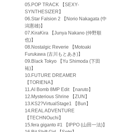
05.POP TRACK 【SEXY-
SYNTHESIZER】
06.Star Falsion 2 【Norio Nakagata (中
潟憲雄)】
07.KiraKira 【Junya Nakano (仲野順
也)】
08.Nostalgic Reverie 【Motoaki
Furukawa (古川もとあき)】
09.Black Tokyo 【Yu Shimoda (下田
祐)】
10.FUTURE DREAMER
【TORIENA】
11.AI Bomb 8MP Edit 【naruto】
12.Mysterious Shrine 【ZUN】
13.KS2?VirtualStage1 【Bun】
14.REAL ADVENTURE
【TECHNOuchi】
15.fera giganto #1 【IPPO (山田一法)】
16.Bit Shift Girl 【Sntrr】