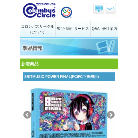
コロンバスサークル
製品情報
サービス
Q&A
会社案内
について
製品情報
新着商品
8BITMUSIC POWER FINAL(FC/FC互換機用)