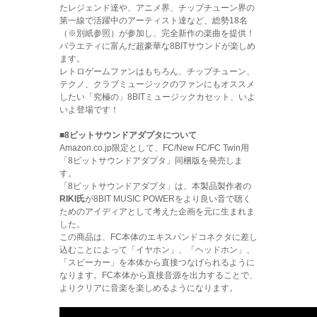
たレジェンド達や、アニメ界、チップチューン界の
第一線で活躍中のアーティスト達など、総勢18名
（※別紙参照）が参加し、完全新作の楽曲を提供！
バラエティに富んだ超豪華な8BITサウンドが楽しめ
ます。
レトロゲームファンはもちろん、チップチューン、
テクノ、クラブミュージックのファンにもオススメ
したい「究極の」8BITミュージックカセット、いよ
いよ登場です！
■8ビットサウンドアダプタについて
Amazon.co.jp限定として、FC/New FC/FC Twin用
「8ビットサウンドアダプタ」同梱版を発売しま
す。
「8ビットサウンドアダプタ」は、本製品製作者の
RIKI氏
が8BIT MUSIC POWERをより良い音で聴く
ためのアイディアとして考えた企画を元に生まれま
した。
この商品は、FC本体のエキスパンドコネクタに差し
込むことによって「イヤホン」、「ヘッドホン」、
「スピーカー」を本体から直接つなげられるように
なります。FC本体から直接音源を出力することで、
よりクリアに音楽を楽しめるようになります。