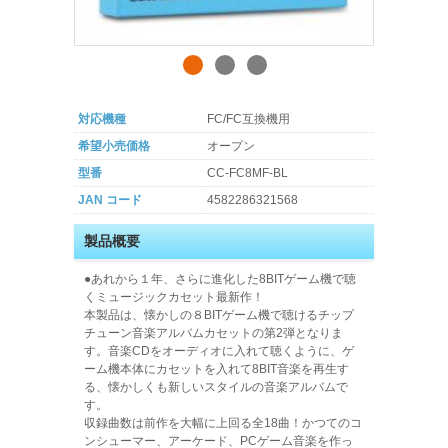
対応機種
FC/FC互換機用
希望小売価格
オープン
型番
CC-FC8MF-BL
JAN コード
4582286321568
製品概要
●あれから１年、さらに進化した8BITゲーム機で聴
くミュージックカセット最新作！
本製品は、懐かしの８BITゲーム機で聴けるチップ
チューン音楽アルバムカセットの第2弾となりま
す。音楽CDをオーディオに入れて聴くように、ゲ
ーム機本体にカセットを入れて8BIT音楽を再生す
る、懐かしくも新しいスタイルの音楽アルバムで
す。
収録曲数は前作を大幅に上回る全18曲！かつてのコ
ンシューマー、アーケード、PCゲーム音楽を作っ