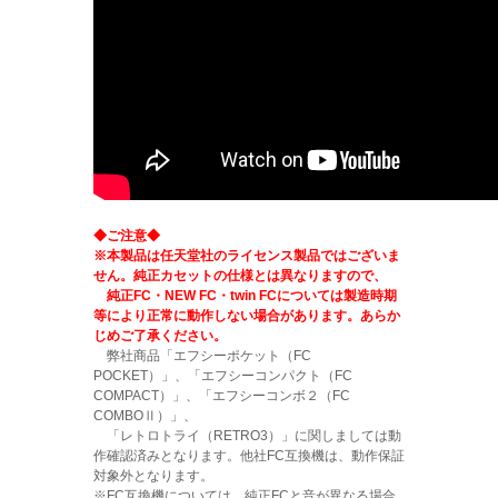
◆ご注意◆
※本製品は任天堂社のライセンス製品ではございま
せん。純正カセットの仕様とは異なりますので、
純正FC・NEW FC・twin FCについては製造時期
等により正常に動作しない場合があります。あらか
じめご了承ください。
弊社商品「エフシーポケット（FC
POCKET）」、「エフシーコンパクト（FC
COMPACT）」、「エフシーコンボ２（FC
COMBOⅡ）」、
「レトロトライ（RETRO3）」に関しましては動
作確認済みとなります。他社FC互換機は、動作保証
対象外となります。
※FC互換機については、純正FCと音が異なる場合