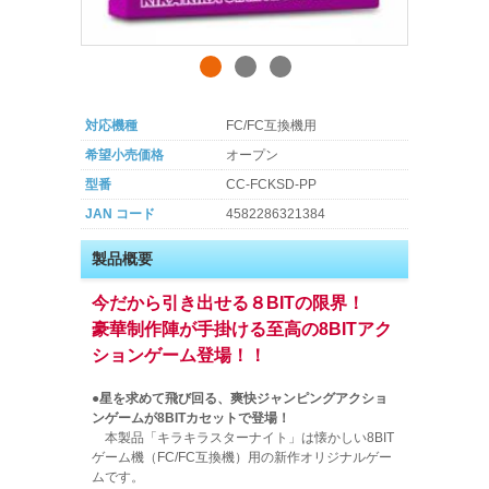
対応機種
FC/FC互換機用
希望小売価格
オープン
型番
CC-FCKSD-PP
JAN コード
4582286321384
製品概要
今だから引き出せる８BITの限界！
豪華制作陣が手掛ける至高の8BITアク
ションゲーム登場！！
●星を求めて飛び回る、爽快ジャンピングアクショ
ンゲームが8BITカセットで登場！
本製品「キラキラスターナイト」は懐かしい8BIT
ゲーム機（FC/FC互換機）用の新作オリジナルゲー
ムです。