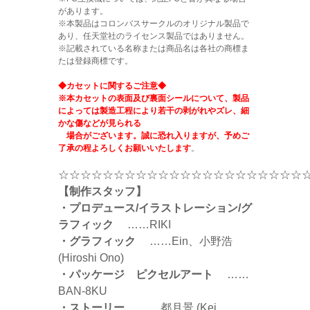
があります。
※本製品はコロンバスサークルのオリジナル製品で
あり、任天堂社のライセンス製品ではありません。
※記載されている名称または商品名は各社の商標ま
たは登録商標です。
◆カセットに関するご注意◆
※本カセットの表面及び裏面シールについて、製品
によっては製造工程により若干の剥がれやズレ、細
かな傷などが見られる
場合がございます。誠に恐れ入りますが、予めご
了承の程よろしくお願いいたします
。
☆☆☆☆☆☆☆☆☆☆☆☆☆☆☆☆☆☆☆☆☆☆
【制作スタッフ】
・プロデュース/イラストレーション/グ
ラフィック
……RIKI
・グラフィック
……Ein、小野浩
(Hiroshi Ono)
・パッケージ ピクセルアート
……
BAN-8KU
・ストーリー
……都月景 (Kei