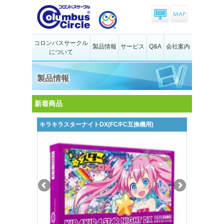
コロンバスサークル
製品情報
サービス
Q&A
会社案内
について
製品情報
新着商品
キラキラスターナイトDX(FC/FC互換機用)