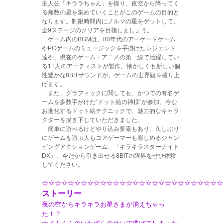
主人公「キララちゃん」を操り、夜空から降ってく
る無数の星を集めていくことがこのゲームの目的と
なります。制限時間内にノルマの星をゲットして、
全9ステージのクリアを目指しましょう。
ゲーム内のBGMは、80年代のアーケードゲーム
やPCゲームのミュージックを手掛けたレジェンド
達や、現在のゲーム・アニメの第一線で活躍してい
る11人のアーティストが製作。懐かしくも新しい個
性豊かな8BITサウンドが、ゲームの世界観を盛り上
げます。
また、グラフィックに関しても、かつての有名ゲ
ームを多数手がけた“ドット絵の神様”が参加。今な
お進化するドット絵テクニックで、魅力的なキャラ
クターを描き下していただきました。
簡単に遊べるけどやり込み要素もあり、久しぶり
にゲームを遊ぶ人もコアゲーマーも楽しめるジャン
ピングアクションゲーム、「キラキラスターナイト
DX」。今だから引き出せる8BITの限界をぜひ体験
してください。
☆☆☆☆☆☆☆☆☆☆☆☆☆☆☆☆☆☆☆☆☆☆☆☆☆☆☆☆
ストーリー
夜の空からキラキラお星さまが消えちゃっ
た！？